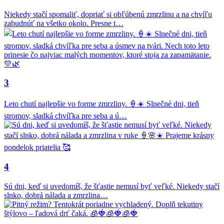
Niekedy stačí spomaliť, dopriať si obľúbenú zmrzlinu a na chvíľu
zabudnúť na všetko okolo. Presne t…
3
Leto chutí najlepšie vo forme zmrzliny. 🍦☀️ Slnečné dni, tieň
stromov, sladká chvíľka pre seba a ú…
4
Sú dni, keď si uvedomíš, že šťastie nemusí byť veľké. Niekedy stačí
slnko, dobrá nálada a zmrzlina…