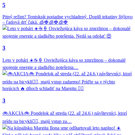
5
Pitný režim? Tentokrát poriadne vychladený. Doplň tekutiny štýlovo
– ľadová drť čaká. 🧊🍓🧊🍓🧊🍓
3
Leto v pohári ☀️☕🍦 Osviežujúca káva so zmrzlinou – dokonalé
spojenie energie a sladkého potešenia…
3
🚲AKCIA🚲 Pondelok až streda (22. až 24.6.) návštevníci, ktorí
prídu na bicykli🚴‍♂️, majú vstup za…