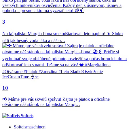
3
Na kúpalisku Margita Ilona sme odštartovali leto naplno! ☀️ Slnko
páli jak besné, voda láka a náš o…
10
📢 Máme pre vás skvelú správu! Zajtra je piatok a oficiálne
otvárame náš stánok na kúpalisku Margi…
Softeis
Softeismaschinen