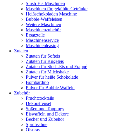
Slush-Eis-Maschinen
Maschinen für gekühlte Getränke
Heißschokoladen Maschine
Bubble-Waffeleisen
Weitere Maschinen
Maschinenzubehör
Ersatzteile
Maschinenservice
Maschinenleasing
Zutaten
Zutaten für Softeis
Zutaten für Kugeleis
Zutaten für Slush-Eis und Frappé
Zutaten für Milchshake
Pulver für heiße Schokolade
Bombardino
Pulver für Bubble Waffeln
Zubehör
Fruchtcocktails
Dekorstreusel
Soßen und Toppings
Eiswaffeln und Dekore
Becher und Zubehör
Sprühsahne
Ölspray