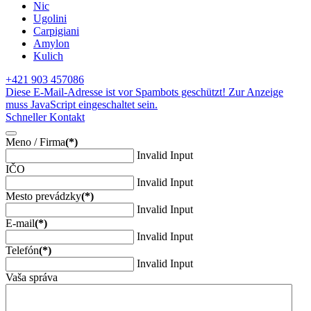
Nic
Ugolini
Carpigiani
Amylon
Kulich
+421 903 457086
Diese E-Mail-Adresse ist vor Spambots geschützt! Zur Anzeige
muss JavaScript eingeschaltet sein.
Schneller Kontakt
Meno / Firma
(*)
Invalid Input
IČO
Invalid Input
Mesto prevádzky
(*)
Invalid Input
E-mail
(*)
Invalid Input
Telefón
(*)
Invalid Input
Vaša správa