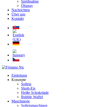
Sprühsahne
Ölspray
Nachrichten
Über uns
Kontakt
Einleitung
Konzepte
Softeis
Slush-Eis
Heiße Schokolade
Bubble Waffel
Maschinerie
Softeismaschinen