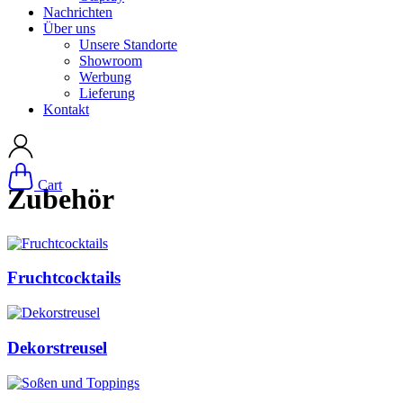
Nachrichten
Über uns
Unsere Standorte
Showroom
Werbung
Lieferung
Kontakt
Cart
Zubehör
Fruchtcocktails
Dekorstreusel