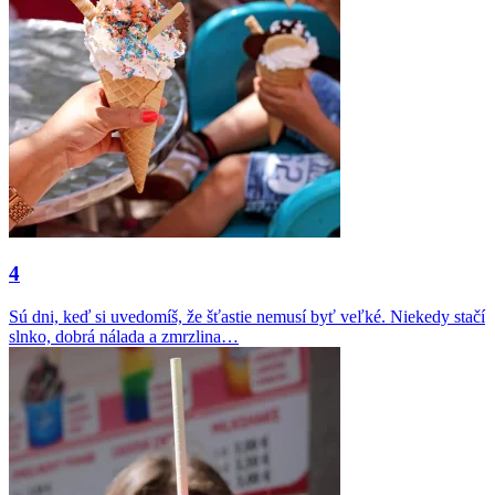
4
Sú dni, keď si uvedomíš, že šťastie nemusí byť veľké. Niekedy stačí
slnko, dobrá nálada a zmrzlina…