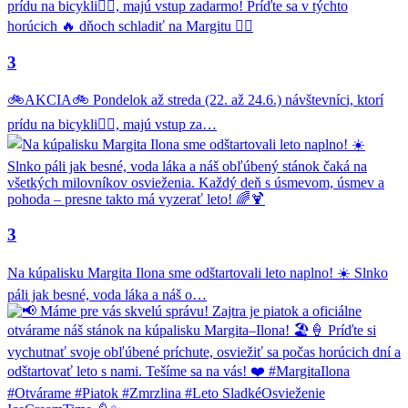
3
🚲AKCIA🚲 Pondelok až streda (22. až 24.6.) návštevníci, ktorí
prídu na bicykli🚴‍♂️, majú vstup za…
3
Na kúpalisku Margita Ilona sme odštartovali leto naplno! ☀️ Slnko
páli jak besné, voda láka a náš o…