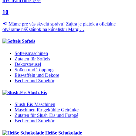
10
📢 Máme pre vás skvelú správu! Zajtra je piatok a oficiálne
otvárame náš stánok na kúpalisku Margi…
Softeis
Softeismaschinen
Zutaten für Softeis
Dekorstreusel
Soßen und Toppings
Eiswaffeln und Dekore
Becher und Zubehör
Slush-Eis
Slush-Eis-Maschinen
Maschinen für gekühlte Getränke
Zutaten für Slush-Eis und Frappé
Becher und Zubehör
Heiße Schokolade