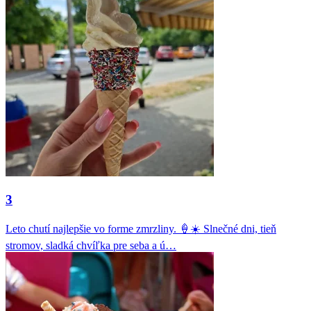
3
Leto chutí najlepšie vo forme zmrzliny. 🍦☀️ Slnečné dni, tieň
stromov, sladká chvíľka pre seba a ú…