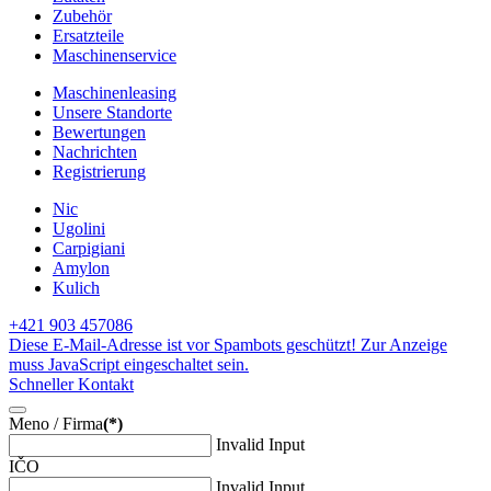
Zubehör
Ersatzteile
Maschinenservice
Maschinenleasing
Unsere Standorte
Bewertungen
Nachrichten
Registrierung
Nic
Ugolini
Carpigiani
Amylon
Kulich
+421 903 457086
Diese E-Mail-Adresse ist vor Spambots geschützt! Zur Anzeige
muss JavaScript eingeschaltet sein.
Schneller Kontakt
Meno / Firma
(*)
Invalid Input
IČO
Invalid Input