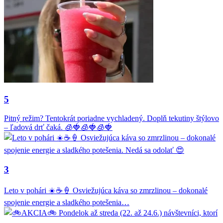
5
Pitný režim? Tentokrát poriadne vychladený. Doplň tekutiny štýlovo
– ľadová drť čaká. 🧊🍓🧊🍓🧊🍓
3
Leto v pohári ☀️☕🍦 Osviežujúca káva so zmrzlinou – dokonalé
spojenie energie a sladkého potešenia…