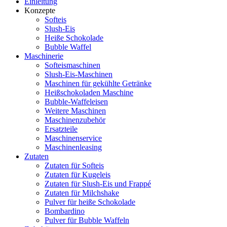
Einleitung
Konzepte
Softeis
Slush-Eis
Heiße Schokolade
Bubble Waffel
Maschinerie
Softeismaschinen
Slush-Eis-Maschinen
Maschinen für gekühlte Getränke
Heißschokoladen Maschine
Bubble-Waffeleisen
Weitere Maschinen
Maschinenzubehör
Ersatzteile
Maschinenservice
Maschinenleasing
Zutaten
Zutaten für Softeis
Zutaten für Kugeleis
Zutaten für Slush-Eis und Frappé
Zutaten für Milchshake
Pulver für heiße Schokolade
Bombardino
Pulver für Bubble Waffeln