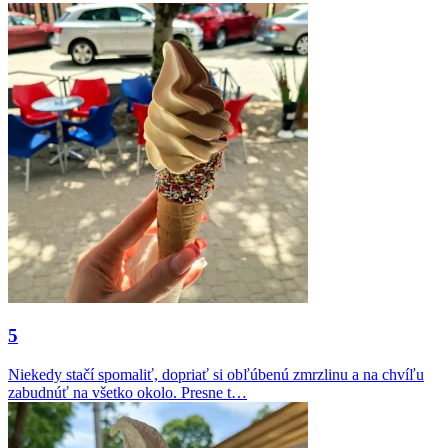
5
Niekedy stačí spomaliť, dopriať si obľúbenú zmrzlinu a na chvíľu
zabudnúť na všetko okolo. Presne t…