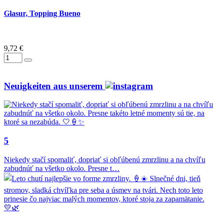
Glasur, Topping Bueno
9,72 €
Neuigkeiten aus unserem
5
Niekedy stačí spomaliť, dopriať si obľúbenú zmrzlinu a na chvíľu
zabudnúť na všetko okolo. Presne t…