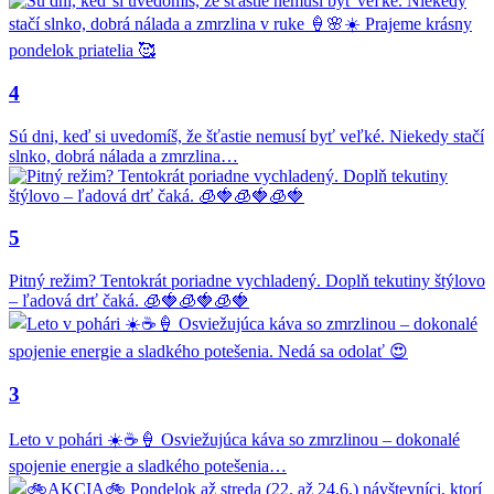
4
Sú dni, keď si uvedomíš, že šťastie nemusí byť veľké. Niekedy stačí
slnko, dobrá nálada a zmrzlina…
5
Pitný režim? Tentokrát poriadne vychladený. Doplň tekutiny štýlovo
– ľadová drť čaká. 🧊🍓🧊🍓🧊🍓
3
Leto v pohári ☀️☕🍦 Osviežujúca káva so zmrzlinou – dokonalé
spojenie energie a sladkého potešenia…