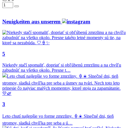
Neuigkeiten aus unserem
5
Niekedy stačí spomaliť, dopriať si obľúbenú zmrzlinu a na chvíľu
zabudnúť na všetko okolo. Presne t…
3
Leto chutí najlepšie vo forme zmrzliny. 🍦☀️ Slnečné dni, tieň
stromov, sladká chvíľka pre seba a ú…