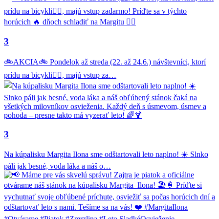
3
🚲AKCIA🚲 Pondelok až streda (22. až 24.6.) návštevníci, ktorí
prídu na bicykli🚴‍♂️, majú vstup za…
3
Na kúpalisku Margita Ilona sme odštartovali leto naplno! ☀️ Slnko
páli jak besné, voda láka a náš o…