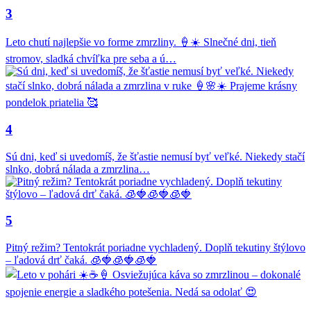
3
Leto chutí najlepšie vo forme zmrzliny. 🍦☀️ Slnečné dni, tieň
stromov, sladká chvíľka pre seba a ú…
4
Sú dni, keď si uvedomíš, že šťastie nemusí byť veľké. Niekedy stačí
slnko, dobrá nálada a zmrzlina…
5
Pitný režim? Tentokrát poriadne vychladený. Doplň tekutiny štýlovo
– ľadová drť čaká. 🧊🍓🧊🍓🧊🍓