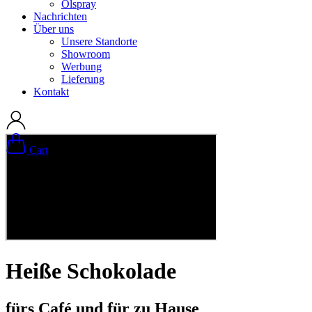
Ölspray
Nachrichten
Über uns
Unsere Standorte
Showroom
Werbung
Lieferung
Kontakt
Cart
Heiße Schokolade
fürs Café und für zu Hause