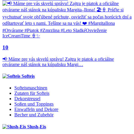
10
📢 Máme pre vás skvelú správu! Zajtra je piatok a oficiálne
otvárame náš stánok na kúpalisku Margi…
Softeis
Softeismaschinen
Zutaten für Softeis
Dekorstreusel
Soßen und Toppings
Eiswaffeln und Dekore
Becher und Zubehör
Slush-Eis