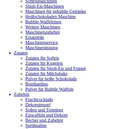
Softeismaschinen
Slush-Eis-Maschinen
Maschinen für gekühlte Getränke
Heißschokoladen Maschine
Bubble-Waffeleisen
Weitere Maschinen
Maschinenzubehör
Ersatzteile
Maschinenservice
Maschinenleasing
Zutaten
Zutaten für Softeis
Zutaten für Kugeleis
Zutaten für Slush-Eis und Frappé
Zutaten für Milchshake
Pulver für heiße Schokolade
Bombardino
Pulver für Bubble Waffeln
Zubehör
Fruchtcocktails
Dekorstreusel
Soßen und Toppings
Eiswaffeln und Dekore
Becher und Zubehör
Sprühsahne