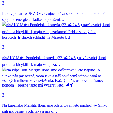
3
Leto v pohári ☀️☕🍦 Osviežujúca káva so zmrzlinou – dokonalé
spojenie energie a sladkého potešenia…
3
🚲AKCIA🚲 Pondelok až streda (22. až 24.6.) návštevníci, ktorí
prídu na bicykli🚴‍♂️, majú vstup za…
3
Na kúpalisku Margita Ilona sme odštartovali leto naplno! ☀️ Slnko
páli jak besné, voda láka a náš o…